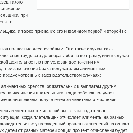
зец такого
о снижении
тельщика, при
льств:
льщика, а также признание его инвалидом первой и второй не
тов полностью дееспособным. Это такие случаи, как:-
лючения трудового договора, либо по контракту, или в случае
ской деятельностью при условии достижении им
а;- при заключении брака получателем алиментных
же предусмотренных законодательством случаях;
 алиментных средств, обязательных к выплатам другим
ся на иждивении плательщика, когда ребенок получает
х же полноправных получателей алиментных отчислений;
ении алиментных отчислений выше законодательно
 ситуация, когда плательщик отчисляет алименты на разных
законодательстве утвержденный процент отчислений на одного
двух детей от разных матерей общий процент отчислений будет