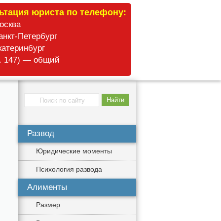
ьтация юриста по телефону:
Москва
анкт-Петербург
катеринбург
б. 147) — общий
Развод
Юридические моменты
Психология развода
Алименты
Размер