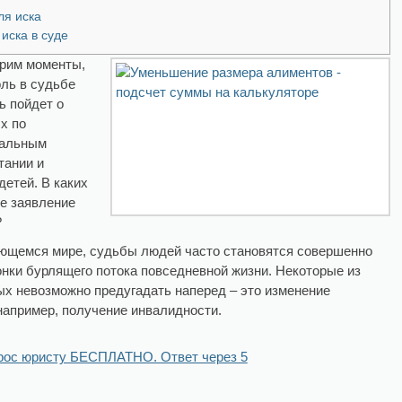
ля иска
иска в суде
трим моменты,
ль в судьбе
ь пойдет о
х по
иальным
тании и
детей. В каких
ое заявление
?
ющемся мире, судьбы людей часто становятся совершенно
нки бурлящего потока повседневной жизни. Некоторые из
ых невозможно предугадать наперед – это изменение
, например, получение инвалидности.
рос юристу БЕСПЛАТНО. Ответ через 5