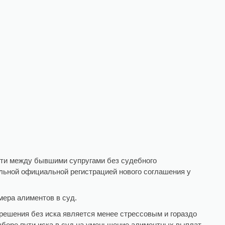
сти между бывшими супругами без судебного
ельной официальной регистрацией нового соглашения у
мера алиментов в суд.
 решения без иска является менее стрессовым и гораздо
боре пути иска в суд на уменьшение алиментных выплат,