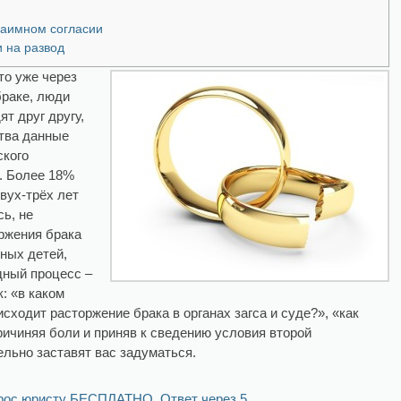
заимном согласии
 на развод
то уже через
браке, люди
ят друг другу,
ства данные
ского
. Более 18%
вух-трёх лет
ь, не
ржения брака
тных детей,
дный процесс –
: «в каком
исходит расторжение брака в органах загса и суде?», «как
ричиняя боли и приняв к сведению условия второй
ельно заставят вас задуматься.
рос юристу БЕСПЛАТНО. Ответ через 5