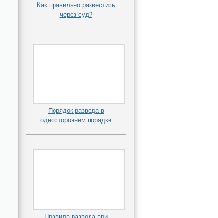
Как правильно развестись
через суд?
Порядок развода в
одностороннем порядке
Правила развода при