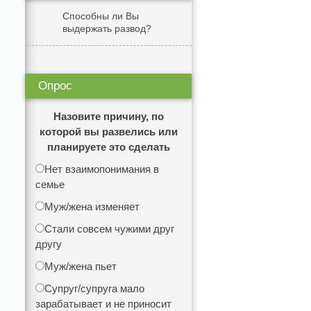
Способны ли Вы
выдержать развод?
Опрос
Назовите причину, по
которой вы развелись или
планируете это сделать
Нет взаимопонимания в
семье
Муж/жена изменяет
Стали совсем чужими друг
другу
Муж/жена пьет
Супруг/супруга мало
зарабатывает и не приносит