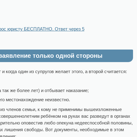
рос юристу БЕСПЛАТНО. Ответ через 5
 заявление только одной стороны
и когда один из супругов желает этого, а второй считается:
 так же более лет) и отбывает наказание;
его местонахождение неизвестно.
 из членов семьи, к кому не применимы вышеизложенные
есовершеннолетним ребёнком на руках вас разведут в органах
варительно оповестив любо опекуна недееспособной половины,
тах лишения свободы. Вот документы, необходимые в этом
явления: