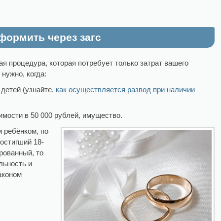
формить через загс
ая процедура, которая потребует только затрат вашего
нужно, когда:
 детей (узнайте,
как осуществляется развод при наличии
мости в 50 000 рублей, имущество.
 ребёнком, по
достигший 18-
ированный, то
льность и
аконом