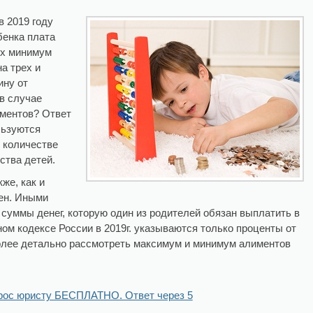
 2019 году
бенка плата
ух минимум
на трех и
ину от
 в случае
иментов? Ответ
льзуются
в количестве
ества детей.
же, как и
ен. Иными
 суммы денег, которую один из родителей обязан выплатить в
ном кодексе России в 2019г. указываются только проценты от
олее детально рассмотреть максимум и минимум алиментов
рос юристу БЕСПЛАТНО. Ответ через 5