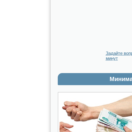
Задайте воп
минут
Минима