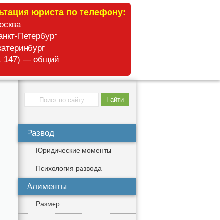
ьтация юриста по телефону:
Москва
анкт-Петербург
катеринбург
б. 147) — общий
Развод
Юридические моменты
Психология развода
Алименты
Размер