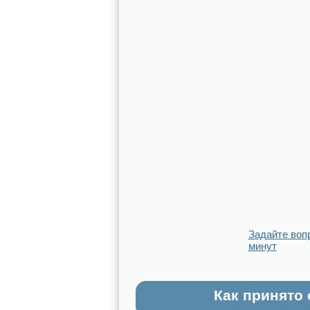
Задайте воп
минут
Как принято