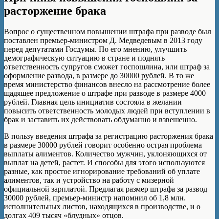
расторжение брака
Вопрос о существенном повышении штрафа при разводе был
поставлен премьер-министром Д. Медведевым в 2013 году
перед депутатами Госдумы. По его мнению, улучшить
демографическую ситуацию в стране и поднять
ответственность супругов сможет госпошлина, или штраф за
оформление развода, в размере до 30000 рублей. В то же
время министерство финансов внесло на рассмотрение более
щадящее предложение о штрафе при разводе в размере 4000
рублей. Главная цель инициатив состояла в желании
повысить ответственность молодых людей при вступлении в
брак и заставить их действовать обдуманно и взвешенно.
В пользу введения штрафа за регистрацию расторжения брака
в размере 30000 рублей говорит особенно острая проблема
выплаты алиментов. Количество мужчин, уклоняющихся от
выплат на детей, растет. И способы для этого используются
разные, как простое игнорирование требований об уплате
алиментов, так и устройство на работу с мизерной
официальной зарплатой. Предлагая размер штрафа за развод
30000 рублей, премьер-министр напомнил об 1,8 млн.
исполнительных листов, находящихся в производстве, и о
долгах 409 тысяч «блудных» отцов.