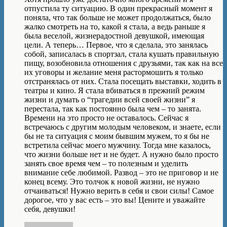
отпустила ту ситуацию. В один прекрасный момент я
поняла, что так больше не может продолжаться, было
жалко смотреть на то, какой я стала, а ведь раньше я
была веселой, жизнерадостной девушкой, имеющая
цели. А теперь… Первое, что я сделала, это занялась
собой, записалась в спортзал, стала кушать правильную
пищу, возобновила отношения с друзьями, так как на все
их уговоры и желание меня растормошить я только
отстранялась от них. Стала посещать выставки, ходить в
театры и кино. Я стала вбиваться в прежний режим
жизни и думать о “трагедии всей своей жизни” я
перестала, так как постоянно была чем – то занята.
Времени на это просто не оставалось. Сейчас я
встречаюсь с другим молодым человеком, и знаете, если
бы не та ситуация с моим бывшим мужем, то я бы не
встретила сейчас моего мужчину. Тогда мне казалось,
что жизни больше нет и не будет. А нужно было просто
занять свое время чем – то полезным и уделить
внимание себе любимой. Развод – это не приговор и не
конец всему. Это толчок к новой жизни, не нужно
отчаиваться! Нужно верить в себя и свои силы! Самое
дорогое, что у вас есть – это вы! Цените и уважайте
себя, девушки!