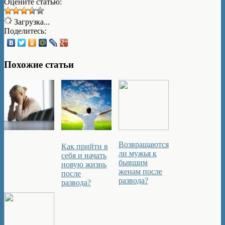
Оцените статью:
Загрузка...
Поделитесь:
Похожие статьи
Возвращаются
Как прийти в
ли мужья к
себя и начать
бывшим
новую жизнь
женам после
после
развода?
развода?