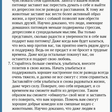
чувствовать себя одиноким. Забота о вашем новом
питомце заставит вас перестать думать о себе и выйти
из депрессии после развода и расставания. К тому же
животные заставят вас вести более активный образ
жизни, а прогулки с собакой позволят вам обрести
новых друзей. Научно доказано, что люди, имеющие
домашних питомцев меньше подвержены стрессам,
депрессиям и суицидальным мыслям. Вы только
представьте, сколько радости и уверенности в себе вам
подарит ваш питомец! Даже когда вам будет казаться,
что весь мир против вас, так приятно иметь рядом друга
и поддержку. Ведь он не предаст и не бросит в трудные
времена. Даже когда остальные покинут вас, он
останется и подарит свою любовь.
Старайтесь больше смеяться, улыбаться, внесите
позитив в свою жизнь. Начать улыбаться и
поддерживать хорошее настроение после развода всегда
очень тяжело, и далеко не все смогут с этим справиться.
Заставляйте себя улыбаться и снова радоваться жизни,
даже через силу. Поверьте, оно себя оправдает, и со
временем вы сможете выйти из депрессии. Таким
образом вы сможете «обмануть» свой мозг и заставить
его поверить, что вам хорошо. Помочь вам смогут
хорошие добрые комедии или смешные видео с
животными. Научно доказано, что даже людям в