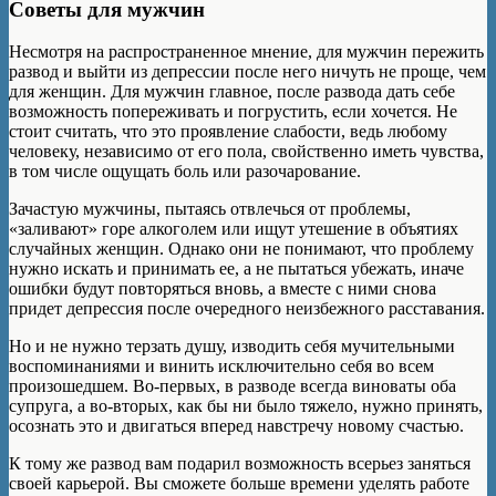
Советы для мужчин
Несмотря на распространенное мнение, для мужчин пережить
развод и выйти из депрессии после него ничуть не проще, чем
для женщин. Для мужчин главное, после развода дать себе
возможность попереживать и погрустить, если хочется. Не
стоит считать, что это проявление слабости, ведь любому
человеку, независимо от его пола, свойственно иметь чувства,
в том числе ощущать боль или разочарование.
Зачастую мужчины, пытаясь отвлечься от проблемы,
«заливают» горе алкоголем или ищут утешение в объятиях
случайных женщин. Однако они не понимают, что проблему
нужно искать и принимать ее, а не пытаться убежать, иначе
ошибки будут повторяться вновь, а вместе с ними снова
придет депрессия после очередного неизбежного расставания.
Но и не нужно терзать душу, изводить себя мучительными
воспоминаниями и винить исключительно себя во всем
произошедшем. Во-первых, в разводе всегда виноваты оба
супруга, а во-вторых, как бы ни было тяжело, нужно принять,
осознать это и двигаться вперед навстречу новому счастью.
К тому же развод вам подарил возможность всерьез заняться
своей карьерой. Вы сможете больше времени уделять работе