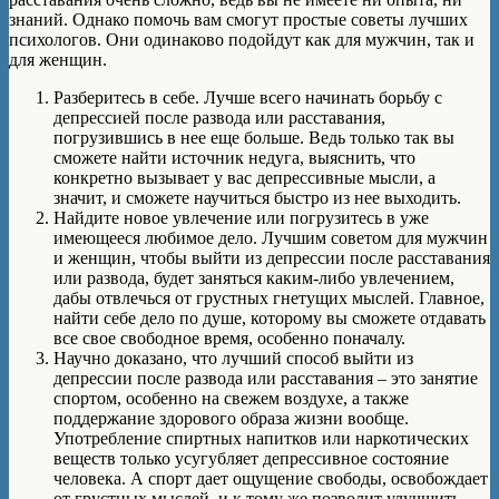
знаний. Однако помочь вам смогут простые советы лучших
психологов. Они одинаково подойдут как для мужчин, так и
для женщин.
Разберитесь в себе. Лучше всего начинать борьбу с
депрессией после развода или расставания,
погрузившись в нее еще больше. Ведь только так вы
сможете найти источник недуга, выяснить, что
конкретно вызывает у вас депрессивные мысли, а
значит, и сможете научиться быстро из нее выходить.
Найдите новое увлечение или погрузитесь в уже
имеющееся любимое дело. Лучшим советом для мужчин
и женщин, чтобы выйти из депрессии после расставания
или развода, будет заняться каким-либо увлечением,
дабы отвлечься от грустных гнетущих мыслей. Главное,
найти себе дело по душе, которому вы сможете отдавать
все свое свободное время, особенно поначалу.
Научно доказано, что лучший способ выйти из
депрессии после развода или расставания – это занятие
спортом, особенно на свежем воздухе, а также
поддержание здорового образа жизни вообще.
Употребление спиртных напитков или наркотических
веществ только усугубляет депрессивное состояние
человека. А спорт дает ощущение свободы, освобождает
от грустных мыслей, и к тому же позволит улучшить