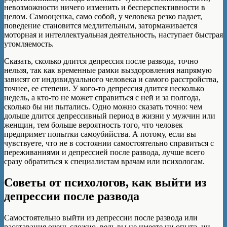
невозможности ничего изменить и бесперспективности в
целом. Самооценка, само собой, у человека резко падает,
поведение становится медлительным, затормаживается
моторная и интеллектуальная деятельность, наступает быстрая
утомляемость.
Сказать, сколько длится депрессия после развода, точно
нельзя, так как временные рамки выздоровления напрямую
зависят от индивидуального человека и самого расстройства,
точнее, ее степени. У кого-то депрессия длится несколько
недель, а кто-то не может справиться с ней и за полгода,
сколько бы ни пытались. Одно можно сказать точно: чем
дольше длится депрессивный период в жизни у мужчин или
женщин, тем больше вероятность того, что человек
предпримет попытки самоубийства. А потому, если вы
чувствуете, что не в состоянии самостоятельно справиться с
переживаниями и депрессией после развода, лучше всего
сразу обратиться к специалистам врачам или психологам.
Советы от психологов, как выйти из
депрессии после развода
Самостоятельно выйти из депрессии после развода или
расставания очень сложно, ведь вы не имеете ни опыта, ни