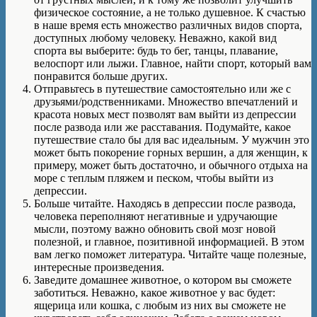
физическое состояние, а не только душевное. К счастью
в наше время есть множество различных видов спорта,
доступных любому человеку. Неважно, какой вид
спорта вы выберите: будь то бег, танцы, плавание,
велоспорт или лыжи. Главное, найти спорт, который вам
понравится больше других.
Отправьтесь в путешествие самостоятельно или же с
друзьями/родственниками. Множество впечатлений и
красота новых мест позволят вам выйти из депрессии
после развода или же расставания. Подумайте, какое
путешествие стало бы для вас идеальным. У мужчин это
может быть покорение горных вершин, а для женщин, к
примеру, может быть достаточно, и обычного отдыха на
море с теплым пляжем и песком, чтобы выйти из
депрессии.
Больше читайте. Находясь в депрессии после развода,
человека переполняют негативные и удручающие
мысли, поэтому важно обновить свой мозг новой
полезной, и главное, позитивной информацией. В этом
вам легко поможет литература. Читайте чаще полезные,
интересные произведения.
Заведите домашнее животное, о котором вы сможете
заботиться. Неважно, какое животное у вас будет:
ящерица или кошка, с любым из них вы сможете не