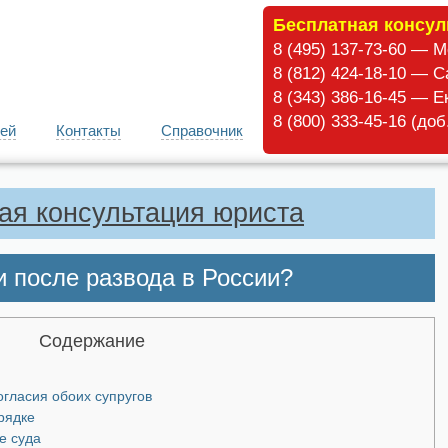
Бесплатная консул
8 (495) 137-73-60 — 
8 (812) 424-18-10 — С
8 (343) 386-16-45 — Е
8 (800) 333-45-16 (до
ей
Контакты
Справочник
ая консультация юриста
и после развода в России?
Содержание
огласия обоих супругов
рядке
е суда