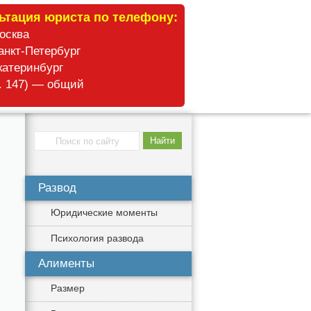
ьтация юриста по телефону:
Москва
анкт-Петербург
катеринбург
б. 147) — общий
Развод
Юридические моменты
Психология развода
Алименты
Размер