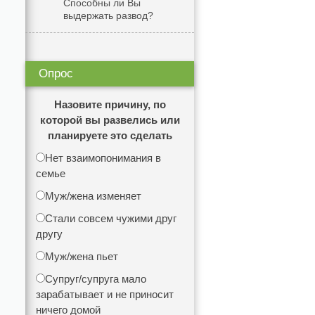
Способны ли Вы
выдержать развод?
Опрос
Назовите причину, по
которой вы развелись или
планируете это сделать
Нет взаимопонимания в
семье
Муж/жена изменяет
Стали совсем чужими друг
другу
Муж/жена пьет
Супруг/супруга мало
зарабатывает и не приносит
ничего домой