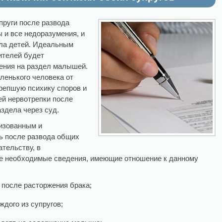
пруги после развода
 и все недоразумения, и
ела детей. Идеальным
дителей будет
ения на раздел малышей.
ленького человека от
репшую психику споров и
ей нервотрепки после
аздела через суд.
изованным и
ь после развода общих
ательству, в
се необходимые сведения, имеющие отношение к данному
 после расторжения брака;
ждого из супругов;