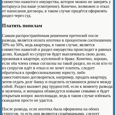
совместно нажитого имущества, которое можно не заверять у
нотариуса (на ваше усмотрение). Конечно, возможен и отказ
от написания договора, в таком случае придётся оформлять
раздел через суд.
Платить пополам
Самым распространённым решением претензий после
развода, является оплата ипотеки в процентном соотношении
50% на 50%, ведь квартира, в таком случае, является
совместно нажитой и раздел имущества происходит в равных
долях. Каждый из супругов будет выплачивать свою долю,
проживая в квартире, купленной в браке. Конечно, хорошо,
если оба члена семьи согласны на такой раздел, но если кто-то
из супругов идёт в отказ и не хочет платить, следует
обратиться к профессиональному юристу, либо
самостоятельно договориться, например, продать квартиру,
затем отдать долг банку и поделить оставшиеся деньги между
собой. Раздел вызовет ряд трудностей, если к моменту развода
и мужчина, и женщина обзаведутся новыми семьями и будет
открытым вопрос жилплощади, ведь в таком случае избежать
скандалов просто не удастся.
После развода, если ипотека была оформлена на обоих
супругов, то есть они являются созаёмщиками, следует