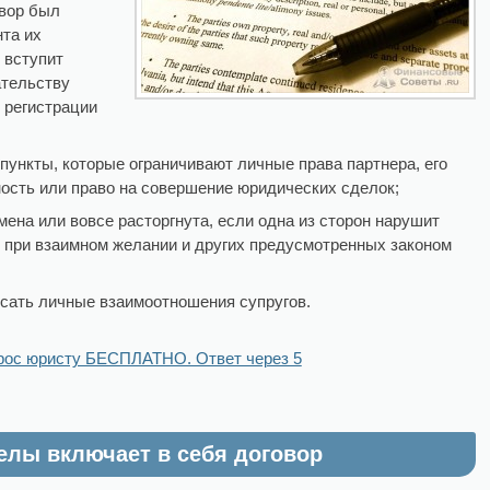
овор был
та их
 вступит
ательству
 регистрации
пункты, которые ограничивают личные права партнера, его
ость или право на совершение юридических сделок;
ена или вовсе расторгнута, если одна из сторон нарушит
е при взаимном желании и других предусмотренных законом
исать личные взаимоотношения супругов.
рос юристу БЕСПЛАТНО. Ответ через 5
елы включает в себя договор