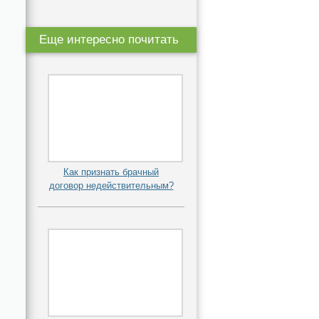
Еще интересно почитать
Как признать брачный
договор недействительным?