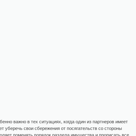
енно важно в тех ситуациях, когда один из партнеров имеет
т уберечь свои сбережения от посягательств со стороны
зволяет поменять порядок раздела имущества и прописать все