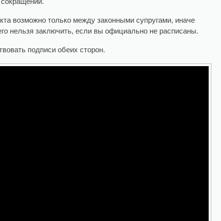
 сокращений.
кта возможно только между законными супругами, иначе
 его нельзя заключить, если вы официально не расписаны.
вовать подписи обеих сторон.