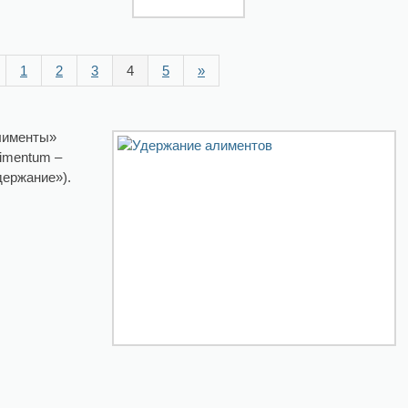
1
2
3
4
5
»
лименты»
limentum –
держание»).