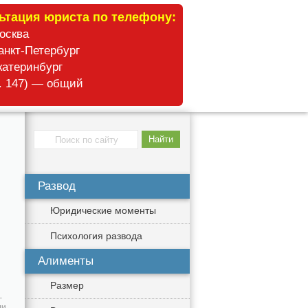
ьтация юриста по телефону:
Москва
анкт-Петербург
катеринбург
б. 147) — общий
Развод
Юридические моменты
Психология развода
Алименты
Размер
–
ли