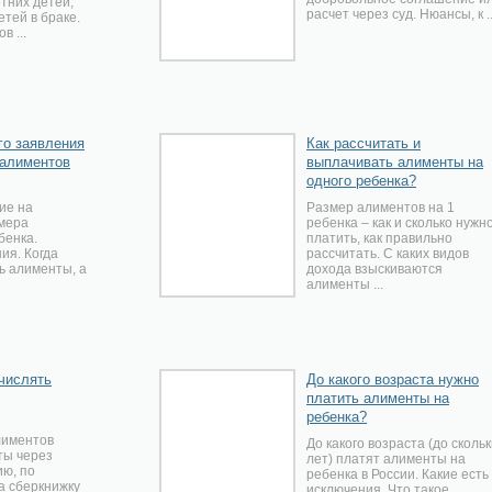
тних детей,
расчет через суд. Нюансы, к ..
етей в браке.
в ...
го заявления
Как рассчитать и
 алиментов
выплачивать алименты на
одного ребенка?
ие на
Размер алиментов на 1
мера
ребенка – как и сколько нужн
бенка.
платить, как правильно
ия. Когда
рассчитать. С каких видов
ь алименты, а
дохода взыскиваются
алименты ...
ечислять
До какого возраста нужно
платить алименты на
ребенка?
лиментов
До какого возраста (до сколь
ты через
лет) платят алименты на
ию, по
ребенка в России. Какие есть
а сберкнижку
исключения. Что такое