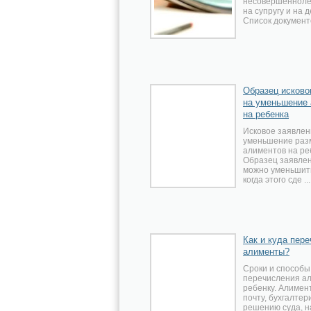
несовершенноле
на супругу и на д
Список документо
Образец исково
на уменьшение
на ребенка
Исковое заявлен
уменьшение раз
алиментов на ре
Образец заявлен
можно уменьшит
когда этого сде ...
Как и куда пер
алименты?
Сроки и способы
перечисления а
ребенку. Алимен
почту, бухгалтер
решению суда, н