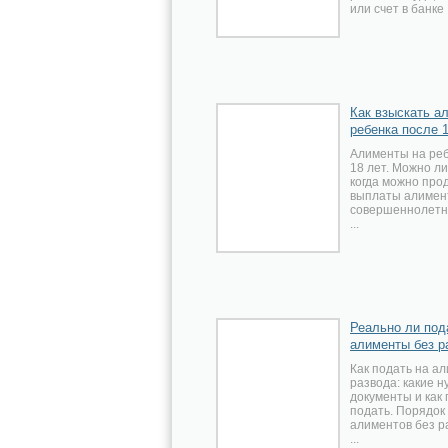
или счет в банке .
Как взыскать а
ребенка после 
Алименты на реб
18 лет. Можно ли
когда можно про
выплаты алимен
совершеннолетн
...
Реально ли под
алименты без р
Как подать на а
развода: какие 
документы и как
подать. Порядок
алиментов без р
...