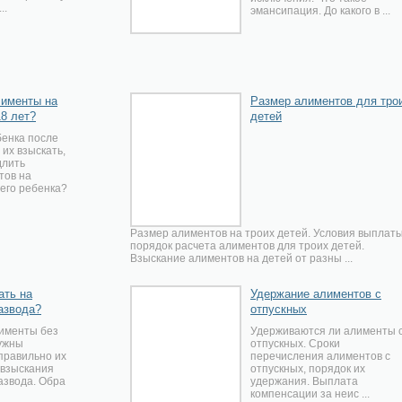
..
эмансипация. До какого в ...
лименты на
Размер алиментов для тро
18 лет?
детей
енка после
 их взыскать,
длить
тов на
его ребенка?
Размер алиментов на троих детей. Условия выплаты
порядок расчета алиментов для троих детей.
Взыскание алиментов на детей от разны ...
ать на
Удержание алиментов с
азвода?
отпускных
лименты без
Удерживаются ли алименты 
нужны
отпускных. Сроки
 правильно их
перечисления алиментов с
 взыскания
отпускных, порядок их
азвода. Обра
удержания. Выплата
компенсации за неис ...