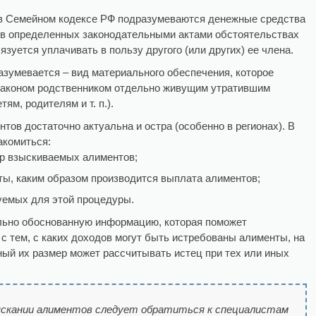
в Семейном кодексе РФ подразумеваются денежные средства
 в определенных законодательными актами обстоятельствах
язуется уплачивать в пользу другого (или других) ее члена.
зумевается – вид материального обеспечения, которое
 законом родственником отдельно живущим утратившим
ям, родителям и т. п.).
тов достаточно актуальна и остра (особенно в регионах). В
акомиться:
ер взыскиваемых алиментов;
ты, каким образом производится выплата алиментов;
уемых для этой процедуры.
льно обоснованную информацию, которая поможет
 с тем, с каких доходов могут быть истребованы алименты, на
ый их размер может рассчитывать истец при тех или иных
ыскании алиментов следует обратиться к специалистам