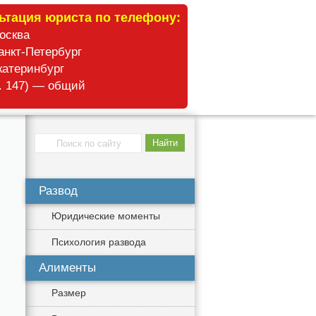
ьтация юриста по телефону:
Москва
анкт-Петербург
катеринбург
б. 147) — общий
Развод
Юридические моменты
Психология развода
Алименты
Размер