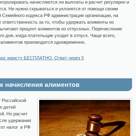
нтролировать начисляются ли выплаты и расчет регулярно и
тся. Не нужно скрываться и уклонятся от помощи своим
ей Семейного кодекса РФ администрация организации, на
т ответственность за то, чтобы удержать алименты из
вычитают процент алиментов из отпускных. Перечисление
о дня, когда плательщик уходит в отпуск. Чаще всего,
 алиментов производится одновременно.
рос юристу БЕСПЛАТНО. Ответ через 5
к начисления алиментов
 Российской
ю детей
ей. Но расчет
сле удержания
тот налог в РФ